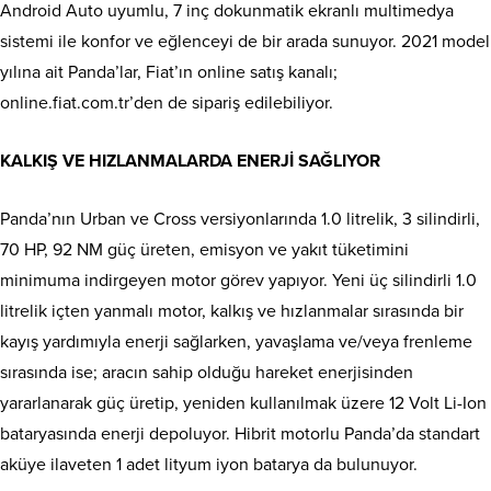
Android Auto uyumlu, 7 inç dokunmatik ekranlı multimedya
sistemi ile konfor ve eğlenceyi de bir arada sunuyor. 2021 model
yılına ait Panda’lar, Fiat’ın online satış kanalı;
online.fiat.com.tr’den de sipariş edilebiliyor.
KALKIŞ VE HIZLANMALARDA ENERJİ SAĞLIYOR
Panda’nın Urban ve Cross versiyonlarında 1.0 litrelik, 3 silindirli,
70 HP, 92 NM güç üreten, emisyon ve yakıt tüketimini
minimuma indirgeyen motor görev yapıyor. Yeni üç silindirli 1.0
litrelik içten yanmalı motor, kalkış ve hızlanmalar sırasında bir
kayış yardımıyla enerji sağlarken, yavaşlama ve/veya frenleme
sırasında ise; aracın sahip olduğu hareket enerjisinden
yararlanarak güç üretip, yeniden kullanılmak üzere 12 Volt Li-Ion
bataryasında enerji depoluyor. Hibrit motorlu Panda’da standart
aküye ilaveten 1 adet lityum iyon batarya da bulunuyor.