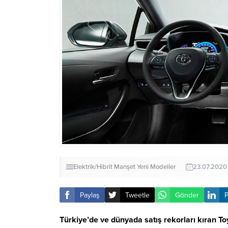
Elektrik/Hibrit
Manşet
Yeni Modeller
23.07.2020
Paylaş
Tweetle
Gönder
P
Türkiye’de ve dünyada satış rekorları kıran T