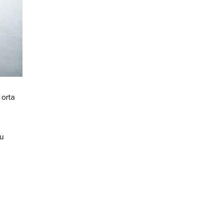
 orta
lu