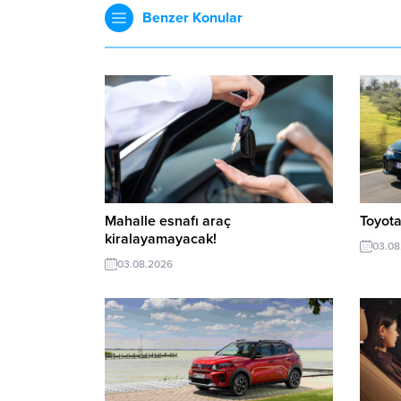
Benzer Konular
Mahalle esnafı araç
Toyota
kiralayamayacak!
03.08
03.08.2026