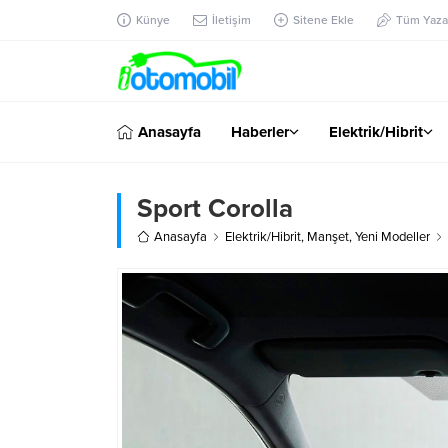
Künye
İletişim
Sitene Ekle
Tüm Yazar
Anasayfa
Haberler
Elektrik/Hibrit
Sport Corolla
Anasayfa
Elektrik/Hibrit
,
Manşet
,
Yeni Modeller