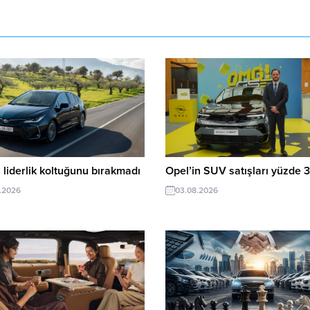
 liderlik koltuğunu bırakmadı
Opel’in SUV satışları yüzde 3
.2026
03.08.2026