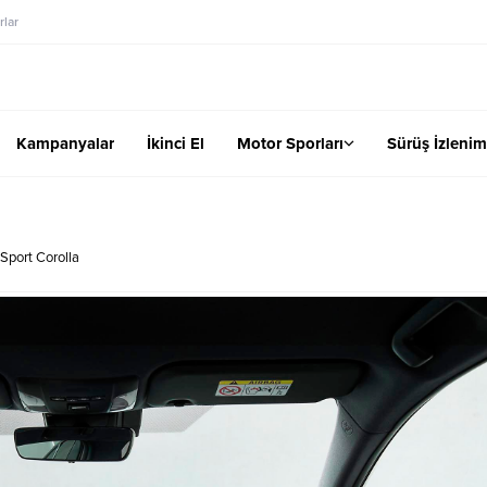
lar
Kampanyalar
İkinci El
Motor Sporları
Sürüş İzlenim
Sport Corolla