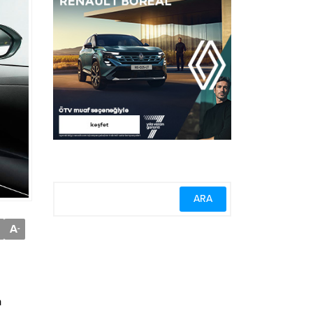
A
-
n