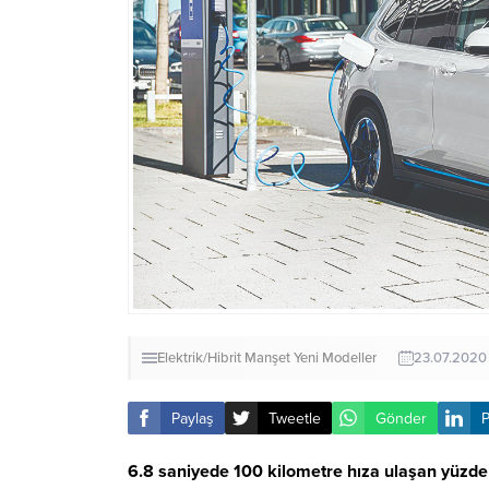
Elektrik/Hibrit
Manşet
Yeni Modeller
23.07.2020
Paylaş
Tweetle
Gönder
P
6.8 saniyede 100 kilometre hıza ulaşan yüzde 