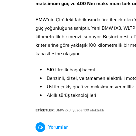
maksimum güç ve 400 Nm maksimum tork üre
BMW’nin Çin’deki fabrikasında üretilecek ola
güç yoğunluğuna sahiptir. Yeni BMW iX3, WLTP k
kilometrelik bir menzil sunuyor. Beşinci nesil 
kriterlerine göre yaklaşık 100 kilometrelik bir m
kapasitesine ulaşıyor.
510 litrelik bagaj hacmi
Benzinli, dizel, ve tamamen elektrikli mot
Üstün çekiş gücü ve maksimum verimlilik
Akıllı sürüş teknolojileri
ETİKETLER:
BMW iX3
,
yüzde 100 elektrikli
Yorumlar