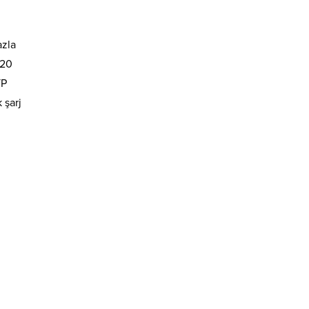
azla
520
TP
 şarj