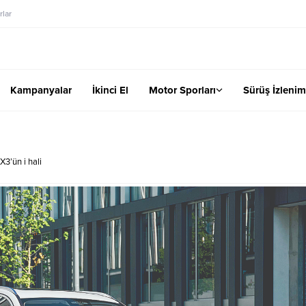
lar
Kampanyalar
İkinci El
Motor Sporları
Sürüş İzlenim
X3’ün i hali