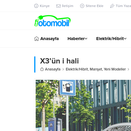
Künye
İletişim
Sitene Ekle
Tüm Yazar
Anasayfa
Haberler
Elektrik/Hibrit
X3’ün i hali
Anasayfa
Elektrik/Hibrit
,
Manşet
,
Yeni Modeller