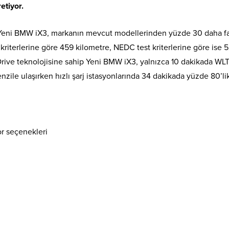
tiyor.
n Yeni BMW iX3, markanın mevcut modellerinden yüzde 30 daha f
riterlerine göre 459 kilometre, NEDC test kriterlerine göre ise 
eDrive teknolojisine sahip Yeni BMW iX3, yalnızca 10 dakikada WL
enzile ulaşırken hızlı şarj istasyonlarında 34 dakikada yüzde 80’lik
or seçenekleri