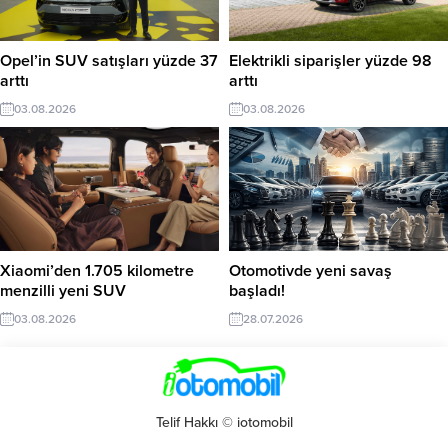
Opel’in SUV satışları yüzde 37
Elektrikli siparişler yüzde 98
arttı
arttı
03.08.2026
03.08.2026
Xiaomi’den 1.705 kilometre
Otomotivde yeni savaş
menzilli yeni SUV
başladı!
03.08.2026
28.07.2026
Telif Hakkı © iotomobil