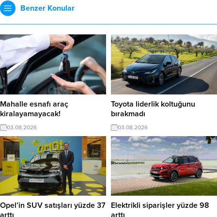
Benzer Konular
Mahalle esnafı araç
Toyota liderlik koltuğunu
kiralayamayacak!
bırakmadı
03.08.2026
03.08.2026
Opel’in SUV satışları yüzde 37
Elektrikli siparişler yüzde 98
arttı
arttı