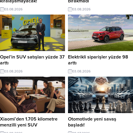
kiralayamayacak!
bırakmadı
03.08.2026
03.08.2026
Opel’in SUV satışları yüzde 37
Elektrikli siparişler yüzde 98
arttı
arttı
03.08.2026
03.08.2026
Xiaomi’den 1.705 kilometre
Otomotivde yeni savaş
menzilli yeni SUV
başladı!