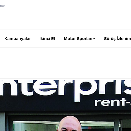
lar
Kampanyalar
İkinci El
Motor Sporları
Sürüş İzlenim