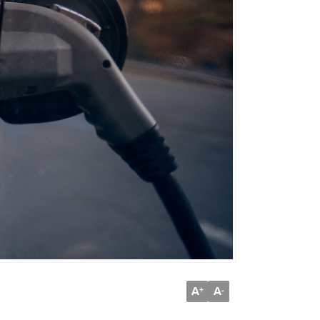
A
A
+
-