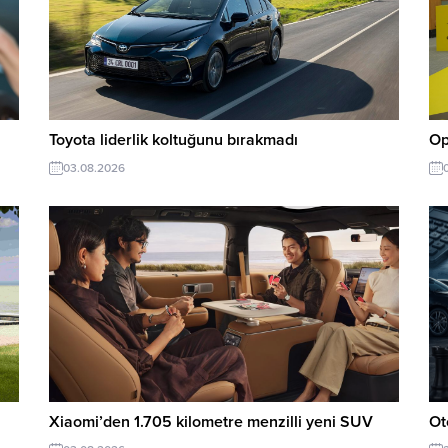
Toyota liderlik koltuğunu bırakmadı
Op
03.08.2026
Xiaomi’den 1.705 kilometre menzilli yeni SUV
Ot