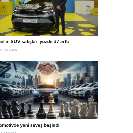
el’in SUV satışları yüzde 37 arttı
03.08.2026
omotivde yeni savaş başladı!