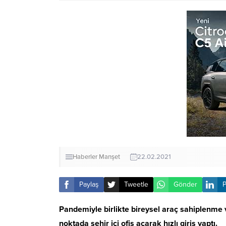
Haberler
Manşet
22.02.2021
Paylaş
Tweetle
Gönder
P
Pandemiyle birlikte bireysel araç sahiplenme 
noktada şehir içi ofis açarak hızlı giriş yaptı.