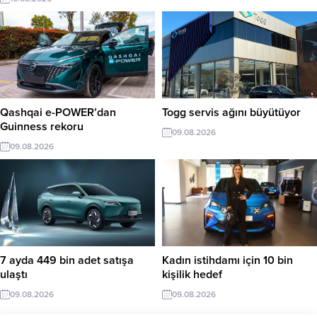
Qashqai e-POWER’dan
Togg servis ağını büyütüyor
Guinness rekoru
09.08.2026
09.08.2026
7 ayda 449 bin adet satışa
Kadın istihdamı için 10 bin
ulaştı
kişilik hedef
09.08.2026
09.08.2026