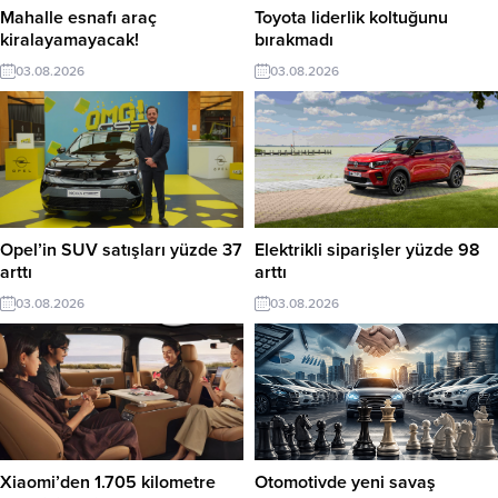
Mahalle esnafı araç
Toyota liderlik koltuğunu
kiralayamayacak!
bırakmadı
03.08.2026
03.08.2026
Opel’in SUV satışları yüzde 37
Elektrikli siparişler yüzde 98
arttı
arttı
03.08.2026
03.08.2026
Xiaomi’den 1.705 kilometre
Otomotivde yeni savaş