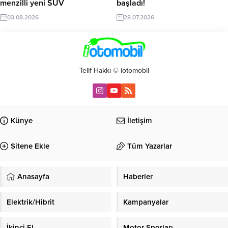
menzilli yeni SUV
başladı!
03.08.2026
28.07.2026
Telif Hakkı © iotomobil
Künye
İletişim
Sitene Ekle
Tüm Yazarlar
Anasayfa
Haberler
Elektrik/Hibrit
Kampanyalar
İkinci El
Motor Sporları