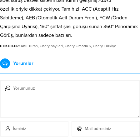
adet sürüş destek sistemi barındıran gelişmiş ADAS
özellikleriyle dikkat çekiyor. Tam hızlı ACC (Adaptif Hız
Sabitleme), AEB (Otomatik Acil Durum Freni), FCW (Önden
Çarpışma Uyarısı), 180° şeffaf şasi görüşü sunan 360° Panoramik
Görüş, bunlardan sadece bazıları.
ETİKETLER:
Ahu Turan
,
Chery bayileri
,
Chery Omoda 5
,
Chery Türkiye
Yorumlar