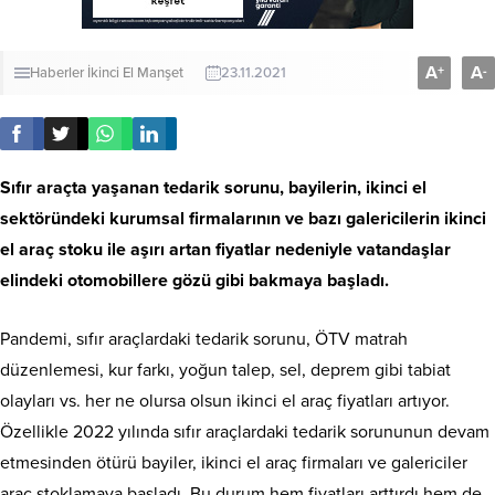
A
A
+
-
Haberler
İkinci El
Manşet
23.11.2021
Sıfır araçta yaşanan tedarik sorunu, bayilerin, ikinci el
sektöründeki kurumsal firmalarının ve bazı galericilerin ikinci
el araç stoku ile aşırı artan fiyatlar nedeniyle vatandaşlar
elindeki otomobillere gözü gibi bakmaya başladı.
Pandemi, sıfır araçlardaki tedarik sorunu, ÖTV matrah
düzenlemesi, kur farkı, yoğun talep, sel, deprem gibi tabiat
olayları vs. her ne olursa olsun ikinci el araç fiyatları artıyor.
Özellikle 2022 yılında sıfır araçlardaki tedarik sorununun devam
etmesinden ötürü bayiler, ikinci el araç firmaları ve galericiler
araç stoklamaya başladı. Bu durum hem fiyatları arttırdı hem de