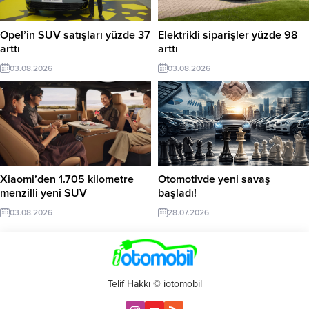
Opel’in SUV satışları yüzde 37
Elektrikli siparişler yüzde 98
arttı
arttı
03.08.2026
03.08.2026
Xiaomi’den 1.705 kilometre
Otomotivde yeni savaş
menzilli yeni SUV
başladı!
03.08.2026
28.07.2026
Telif Hakkı © iotomobil