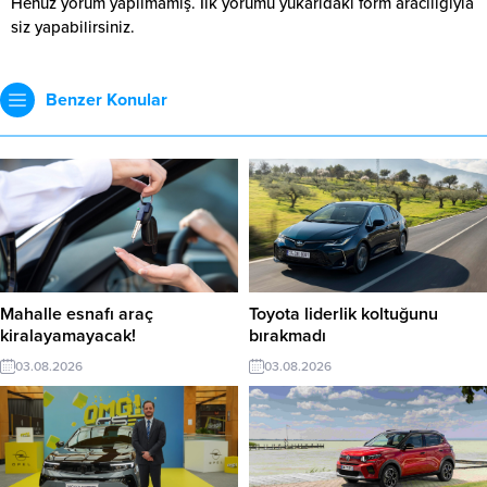
Henüz yorum yapılmamış. İlk yorumu yukarıdaki form aracılığıyla
siz yapabilirsiniz.
Benzer Konular
Mahalle esnafı araç
Toyota liderlik koltuğunu
kiralayamayacak!
bırakmadı
03.08.2026
03.08.2026