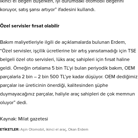
ikinci el değeri düşerken, iyi durumdaki otomobil değerini
koruyor, satış şansı artıyor” ifadesini kullandı.
Özel servisler fırsat olabilir
Bakım maliyetleriyle ilgili de açıklamalarda bulunan Erdem,
“Özel servisler, işçilik ücretlerine bir artış yansıtamadığı için TSE
belgeli özel oto servisleri, lüks araç sahipleri için fırsat haline
geldi. Örneğin ortalama 5 bin TL’yi bulan periyodik bakım, OEM
parçalarla 2 bin – 2 bin 500 TL’ye kadar düşüyor. OEM dediğimiz
parçalar ise üreticinin önerdiği, kalitesinden şüphe
duymayacağınız parçalar, haliyle araç sahipleri de çok memnun
oluyor” dedi.
Kaynak: Milat gazetesi
ETİKETLER:
Aşin Otomobil
,
ikinci el araç
,
Okan Erdem