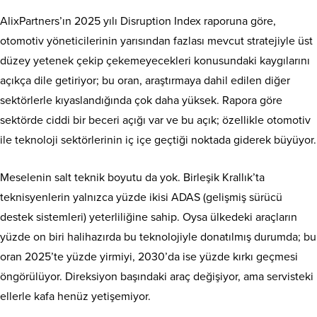
AlixPartners’ın 2025 yılı Disruption Index raporuna göre,
otomotiv yöneticilerinin yarısından fazlası mevcut stratejiyle üst
düzey yetenek çekip çekemeyecekleri konusundaki kaygılarını
açıkça dile getiriyor; bu oran, araştırmaya dahil edilen diğer
sektörlerle kıyaslandığında çok daha yüksek. Rapora göre
sektörde ciddi bir beceri açığı var ve bu açık; özellikle otomotiv
ile teknoloji sektörlerinin iç içe geçtiği noktada giderek büyüyor.
Meselenin salt teknik boyutu da yok. Birleşik Krallık’ta
teknisyenlerin yalnızca yüzde ikisi ADAS (gelişmiş sürücü
destek sistemleri) yeterliliğine sahip. Oysa ülkedeki araçların
yüzde on biri halihazırda bu teknolojiyle donatılmış durumda; bu
oran 2025’te yüzde yirmiyi, 2030’da ise yüzde kırkı geçmesi
öngörülüyor. Direksiyon başındaki araç değişiyor, ama servisteki
ellerle kafa henüz yetişemiyor.