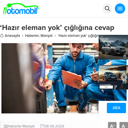
‘Hazır eleman yok’ çığlığına cevap
Anasayfa
Haberler
,
Manşet
‘Hazır eleman yok’ çığlığına cevap
A
A
+
-
Haberler
Manşet
08.06.2026