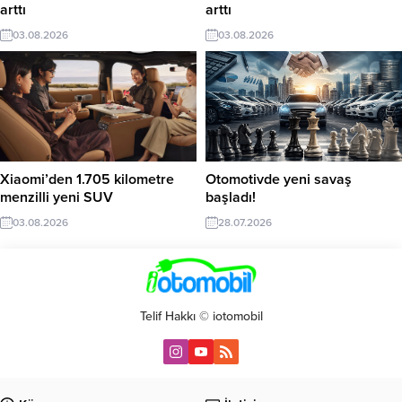
arttı
arttı
03.08.2026
03.08.2026
Xiaomi’den 1.705 kilometre
Otomotivde yeni savaş
menzilli yeni SUV
başladı!
03.08.2026
28.07.2026
Telif Hakkı © iotomobil