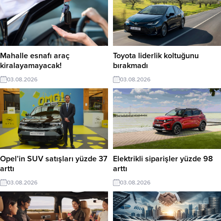
Mahalle esnafı araç
Toyota liderlik koltuğunu
kiralayamayacak!
bırakmadı
03.08.2026
03.08.2026
Opel’in SUV satışları yüzde 37
Elektrikli siparişler yüzde 98
arttı
arttı
03.08.2026
03.08.2026