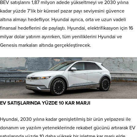
BEV satışlarını 1,87 milyon adede yükseltmeyi ve 2030 yılına
kadar yüzde 7’lik bir küresel pazar payı seviyesini güvence
altına almayı hedefliyor. Hyundai ayrıca, orta ve uzun vadeli
finansal hedeflerini de paylaştı. Hyundai, elektrifikasyon için 16
milyar dolar yatırım ayırırken, tüm yeniliklerini Hyundai ve
Genesis markaları altında gerçekleştirecek.
EV SATIŞLARINDA YÜZDE 10 KAR MARJI
Hyundai, 2030 yılına kadar genişletilmiş bir ürün yelpazesi ile
donanım ve yazılım yeteneklerinde rekabet gücünü artırarak EV
satışlarında yüzde 10 daha yüksek bir işletme kar marjı elde