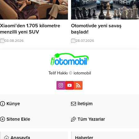
Xiaomi’den 1.705 kilometre
Otomotivde yeni savaş
menzilli yeni SUV
başladı!
03.08.2026
28.07.2026
Telif Hakkı © iotomobil
Künye
İletişim
Sitene Ekle
Tüm Yazarlar
Anasayfa
Haberler