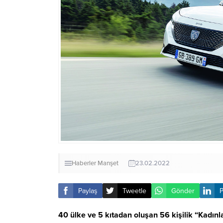
Haberler
Manşet
23.02.2022
Paylaş
Tweetle
Gönder
P
40 ülke ve 5 kıtadan oluşan 56 kişilik “Kadınl