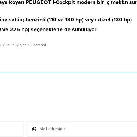
ortaya koyan PEUGEOT i-Cockpit modern bir iç mekân su
e sahip; benzinli (110 ve 130 hp) veya dizel (130 hp)
180 ve 225 hp) seçeneklerle de sunuluyor
8
,
Yılın En İyi Şehirli Otomobili