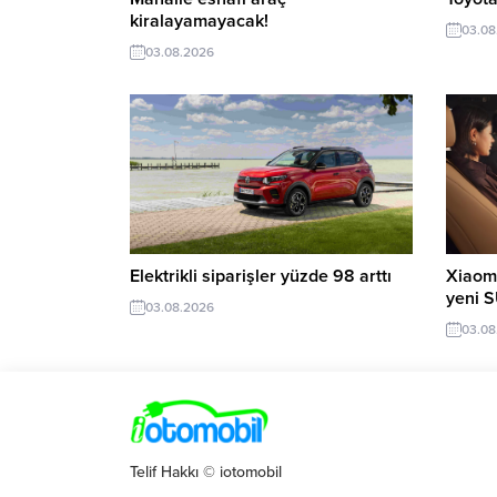
kiralayamayacak!
03.08
03.08.2026
Elektrikli siparişler yüzde 98 arttı
Xiaomi
yeni 
03.08.2026
03.08
Telif Hakkı © iotomobil