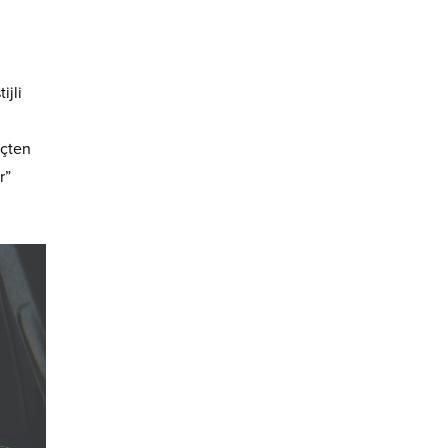
ijli
içten
r”