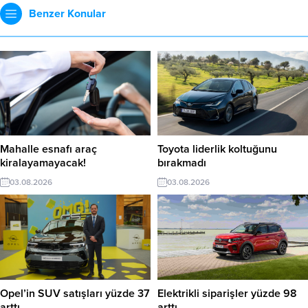
Benzer Konular
Mahalle esnafı araç
Toyota liderlik koltuğunu
kiralayamayacak!
bırakmadı
03.08.2026
03.08.2026
Opel’in SUV satışları yüzde 37
Elektrikli siparişler yüzde 98
arttı
arttı