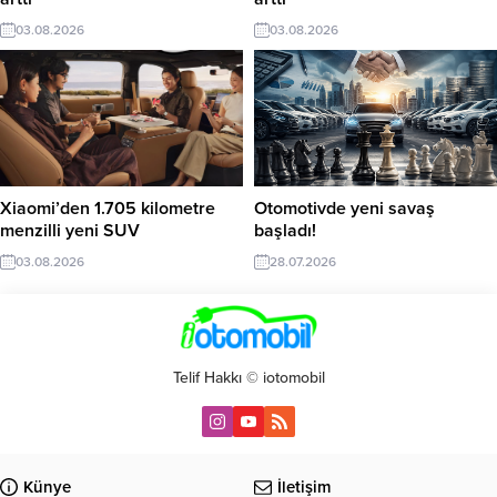
03.08.2026
03.08.2026
Xiaomi’den 1.705 kilometre
Otomotivde yeni savaş
menzilli yeni SUV
başladı!
03.08.2026
28.07.2026
Telif Hakkı © iotomobil
Künye
İletişim