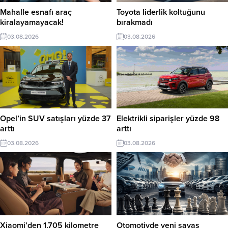
Mahalle esnafı araç
Toyota liderlik koltuğunu
kiralayamayacak!
bırakmadı
03.08.2026
03.08.2026
Opel’in SUV satışları yüzde 37
Elektrikli siparişler yüzde 98
arttı
arttı
03.08.2026
03.08.2026
Xiaomi’den 1.705 kilometre
Otomotivde yeni savaş