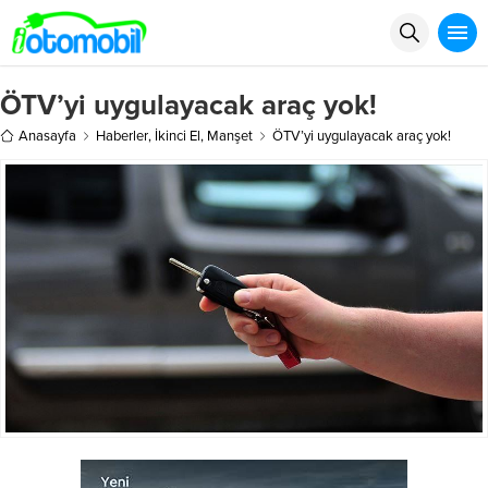
ÖTV’yi uygulayacak araç yok!
Anasayfa
Haberler
,
İkinci El
,
Manşet
ÖTV’yi uygulayacak araç yok!