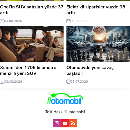
Opel’in SUV satışları yüzde 37
Elektrikli siparişler yüzde 98
arttı
arttı
03.08.2026
03.08.2026
Xiaomi’den 1.705 kilometre
Otomotivde yeni savaş
menzilli yeni SUV
başladı!
03.08.2026
28.07.2026
Telif Hakkı © iotomobil