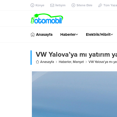
Künye
İletişim
Sitene Ekle
Tüm Yazar
Anasayfa
Haberler
Elektrik/Hibrit
VW Yalova’ya mı yatırım 
Anasayfa
Haberler
,
Manşet
VW Yalova’ya mı ya