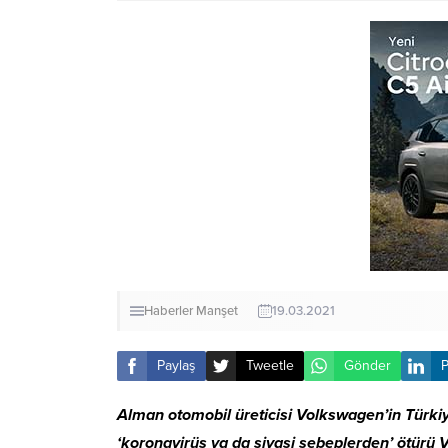
Haberler
Manşet
19.03.2021
Paylaş
Tweetle
Gönder
P
Alman otomobil üreticisi Volkswagen’in Türki
‘koronavirüs ya da siyasi sebeplerden’ ötürü V