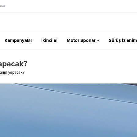
lar
Kampanyalar
İkinci El
Motor Sporları
Sürüş İzlenim
yapacak?
tırım yapacak?