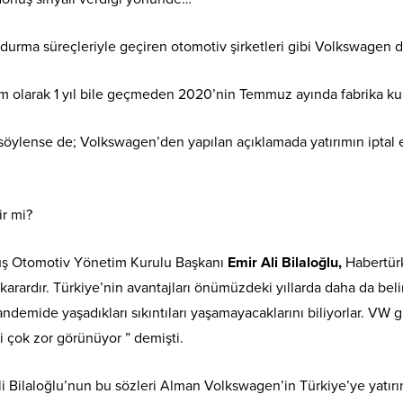
rma süreçleriyle geçiren otomotiv şirketleri gibi Volkswagen de 
m olarak 1 yıl bile geçmeden 2020’nin Temmuz ayında fabrika kurm
öylense de; Volkswagen’den yapılan açıklamada yatırımın iptal e
ir mi?
ğuş Otomotiv Yönetim Kurulu Başkanı
Emir Ali Bilaloğlu,
Habertür
 karardır. Türkiye’nin avantajları önümüzdeki yıllarda daha da bel
andemide yaşadıkları sıkıntıları yaşamayacaklarını biliyorlar. VW gi
 çok zor görünüyor ” demişti.
Bilaloğlu’nun bu sözleri Alman Volkswagen’in Türkiye’ye yatır