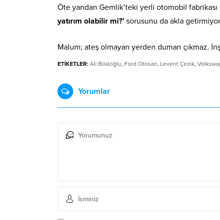
Öte yandan Gemlik’teki yerli otomobil fabrikası 
yatırım olabilir mi?’
sorusunu da akla getirmiyor
Malum; ateş olmayan yerden duman çıkmaz. İnşa
ETİKETLER:
Ali Bilaloğlu
,
Ford Otosan
,
Levent Çezik
,
Volkswa
Yorumlar