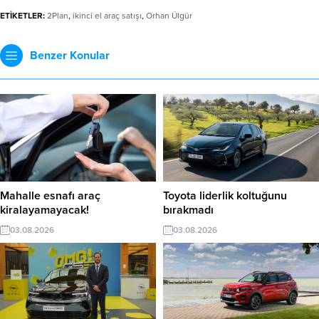
ETİKETLER:
2Plan
,
ikinci el araç satışı
,
Orhan Ülgür
Benzer Konular
Mahalle esnafı araç
Toyota liderlik koltuğunu
kiralayamayacak!
bırakmadı
03.08.2026
03.08.2026