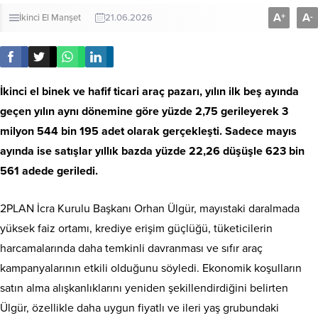
A
A
+
-
İkinci El
Manşet
21.06.2026
İkinci el binek ve hafif ticari araç pazarı, yılın ilk beş ayında
geçen yılın aynı dönemine göre yüzde 2,75 gerileyerek 3
milyon 544 bin 195 adet olarak gerçekleşti. Sadece mayıs
ayında ise satışlar yıllık bazda yüzde 22,26 düşüşle 623 bin
561 adede geriledi.
2PLAN İcra Kurulu Başkanı Orhan Ülgür, mayıstaki daralmada
yüksek faiz ortamı, krediye erişim güçlüğü, tüketicilerin
harcamalarında daha temkinli davranması ve sıfır araç
kampanyalarının etkili olduğunu söyledi. Ekonomik koşulların
satın alma alışkanlıklarını yeniden şekillendirdiğini belirten
Ülgür, özellikle daha uygun fiyatlı ve ileri yaş grubundaki