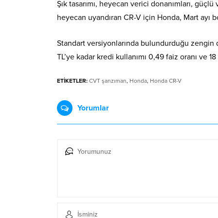
Şık tasarımı, heyecan verici donanımları, güçlü
heyecan uyandıran CR-V için Honda, Mart ayı boyu
Standart versiyonlarında bulundurduğu zengin don
TL’ye kadar kredi kullanımı 0,49 faiz oranı ve 18
ETİKETLER:
CVT şanzıman
,
Honda
,
Honda CR-V
Yorumlar