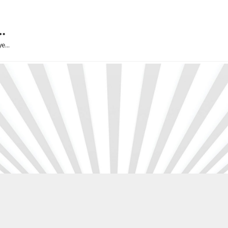
…
iye…