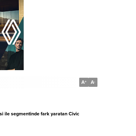
A
A
+
-
i ile segmentinde fark yaratan Civic