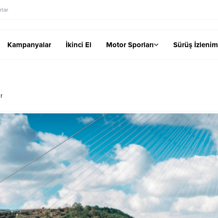
lar
Kampanyalar
İkinci El
Motor Sporları
Sürüş İzlenim
r