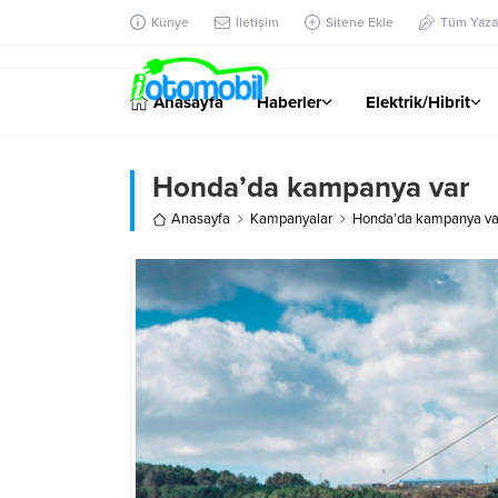
Künye
İletişim
Sitene Ekle
Tüm Yazar
Anasayfa
Haberler
Elektrik/Hibrit
Honda’da kampanya var
Anasayfa
Kampanyalar
Honda’da kampanya va