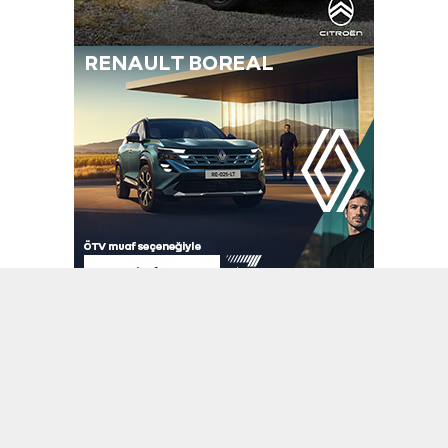
A
A
+
-
Haberler
Manşet
22.09.2020
TOGG’da üretim sorumluluğu, otomotiv sektöründe 20 yılı