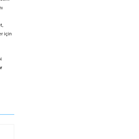
mı
t,
r için
i
r