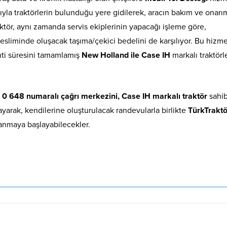
ğıyla traktörlerin bulunduğu yere gidilerek, aracın bakım ve onarı
ktör, aynı zamanda servis ekiplerinin yapacağı işleme göre,
tesliminde oluşacak taşıma/çekici bedelini de karşılıyor. Bu hizme
anti süresini tamamlamış
New Holland ile Case IH
markalı traktörle
0 648 numaralı çağrı merkezini, Case IH markalı traktör
sahib
yarak, kendilerine oluşturulacak randevularla birlikte
TürkTraktö
anmaya başlayabilecekler.