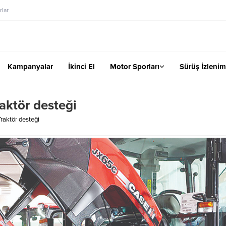
lar
Kampanyalar
İkinci El
Motor Sporları
Sürüş İzlenim
raktör desteği
Traktör desteği