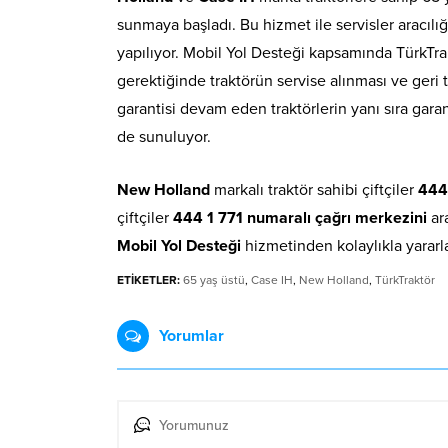
sunmaya başladı. Bu hizmet ile servisler aracılı
yapılıyor. Mobil Yol Desteği kapsamında TürkTra
gerektiğinde traktörün servise alınması ve geri 
garantisi devam eden traktörlerin yanı sıra gar
de sunuluyor.
New Holland
markalı traktör sahibi çiftçiler
444 
çiftçiler
444 1 771
numaralı çağrı merkezini
ara
Mobil Yol Desteği
hizmetinden kolaylıkla yararl
ETİKETLER:
65 yaş üstü
,
Case IH
,
New Holland
,
TürkTraktör
Yorumlar