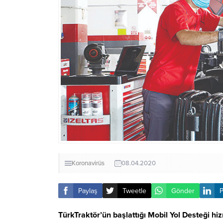
Koronavirüs
08.04.2020
Paylaş
Tweetle
Gönder
P
TürkTraktör’ün başlattığı Mobil Yol Desteği hiz