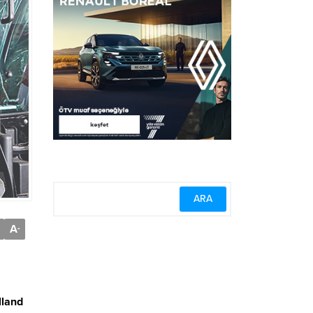
A
-
lland