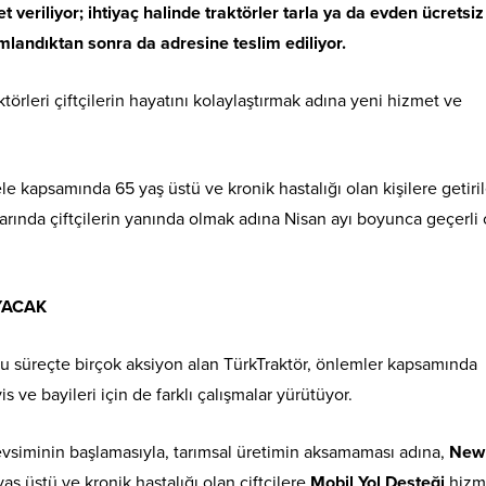
 veriliyor; ihtiyaç halinde traktörler tarla ya da evden ücretsiz
amlandıktan sonra da adresine teslim ediliyor.
törleri çiftçilerin hayatını kolaylaştırmak adına yeni hizmet ve
le kapsamında 65 yaş üstü ve kronik hastalığı olan kişilere getiri
rında çiftçilerin yanında olmak adına Nisan ayı boyunca geçerli 
YACAK
rlu süreçte birçok aksiyon alan TürkTraktör, önlemler kapsamında
s ve bayileri için de farklı çalışmalar yürütüyor.
evsiminin başlamasıyla, tarımsal üretimin aksamaması adına,
New
aş üstü ve kronik hastalığı olan çiftçilere
Mobil Yol Desteği
hizm