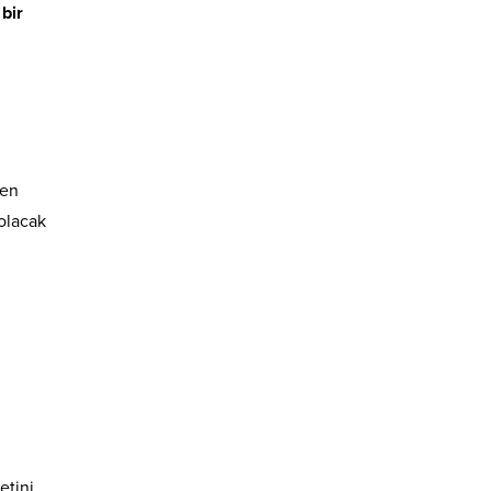
 bir
len
olacak
etini