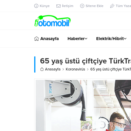
Künye
İletişim
Sitene Ekle
Tüm Yazar
Anasayfa
Haberler
Elektrik/Hibrit
65 yaş üstü çiftçiye TürkT
Anasayfa
Koronavirüs
65 yaş üstü çiftçiye Türk