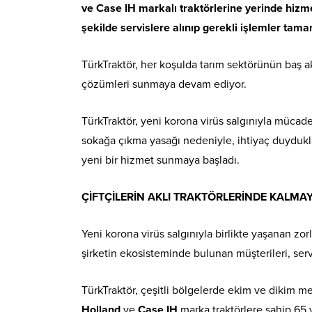
ve Case IH markalı traktörlerine yerinde hizmet
şekilde servislere alınıp gerekli işlemler tam
TürkTraktör, her koşulda tarım sektörünün baş ak
çözümleri sunmaya devam ediyor.
TürkTraktör, yeni korona virüs salgınıyla mücade
sokağa çıkma yasağı nedeniyle, ihtiyaç duydukla
yeni bir hizmet sunmaya başladı.
ÇİFTÇİLERİN AKLI TRAKTÖRLERİNDE KALMA
Yeni korona virüs salgınıyla birlikte yaşanan zo
şirketin ekosisteminde bulunan müşterileri, servi
TürkTraktör, çeşitli bölgelerde ekim ve dikim m
Holland
ve
Case IH
marka traktörlere sahip 65 y