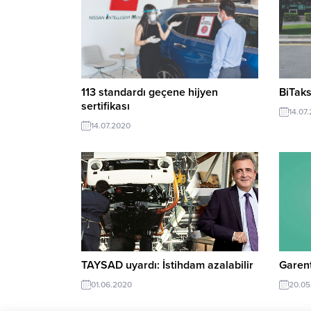
113 standardı geçene hijyen
BiTaks
sertifikası
14.07
14.07.2020
TAYSAD uyardı: İstihdam azalabilir
Garent
01.06.2020
20.05