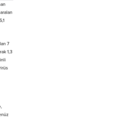
nan
daralan
5,1
lan 7
rak 1,3
nli
irüs
e,
henüz