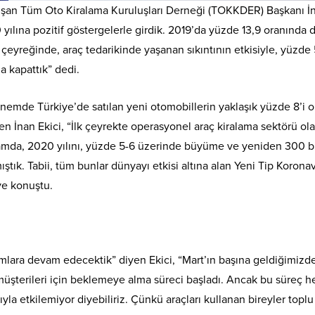
luşan Tüm Oto Kiralama Kuruluşları Derneği (TOKKDER) Başkanı İ
yılına pozitif göstergelerle girdik. 2019’da yüzde 13,9 oranında 
çeyreğinde, araç tedarikinde yaşanan sıkıntının etkisiyle, yüzde 
a kapattık” dedi.
önemde Türkiye’de satılan yeni otomobillerin yaklaşık yüzde 8’i o
en İnan Ekici, “İlk çeyrekte operasyonel araç kiralama sektörü ola
apsamda, 2020 yılını, yüzde 5-6 üzerinde büyüme ve yeniden 300 bi
tık. Tabii, tüm bunlar dünyayı etkisi altına alan Yeni Tip Koronav
ye konuştu.
ırımlara devam edecektik” diyen Ekici, “Mart’ın başına geldiğimizd
üşterileri için beklemeye alma süreci başladı. Ancak bu süreç 
a etkilemiyor diyebiliriz. Çünkü araçları kullanan bireyler toplu