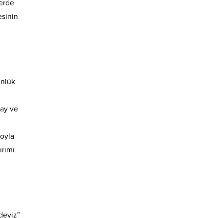
lerde
esinin
ünlük
 ay ve
loyla
ırımı
mdeyiz”