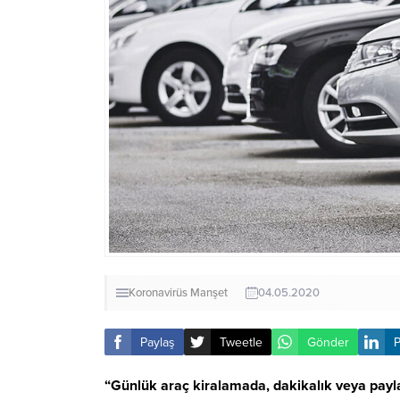
Koronavirüs
Manşet
04.05.2020
Paylaş
Tweetle
Gönder
P
“Günlük araç kiralamada, dakikalık veya payl