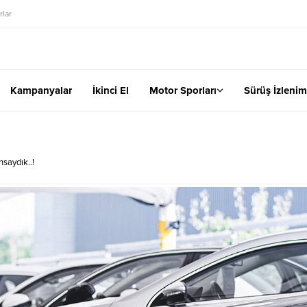
lar
Kampanyalar
İkinci El
Motor Sporları
Sürüş İzlenim
saydık..!