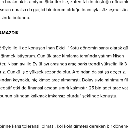
rı bırakmak istemiyor. Şirketler ise, zaten faizin düştüğü dönem
i kısmen daralsa da geçici bir durum olduğu inancıyla sözleşme sür
esinde bulundu.
AMAZDIK
rüyle ilgili de konuşan İnan Ekici, “Kötü dönemin şansı olarak g
eğinmek istiyorum. Günlük araç kiralama tarafında yatırım Nisan
r. Nisan ayı ile Eylül ayı arasında araç parkı trendi yükselir. İlk 3
ririz. Çünkü iş o yüksek sezonda olur. Ardından da satışa geçeriz.
ndan kaynaklı, hiç kimse araç almamıştı. Dolayısıyla minimum fi
if etki de finansal açıdan sınırlı kalmıştır. 25 bin adet araç yat
ı bunun altından kalkmak imkansız olurdu” şeklinde konuştu.
rbirine karşı toleranslı olması, kol kola girmesi gereken bir döne