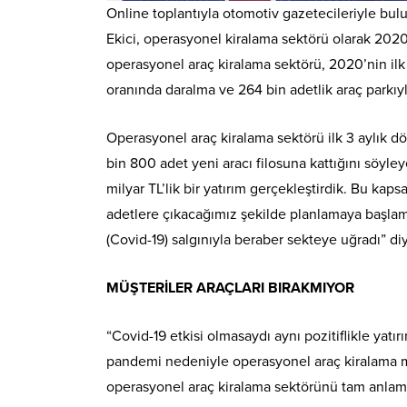
Online toplantıyla otomotiv gazetecileriyle bu
Ekici, operasyonel kiralama sektörü olarak 2020 
operasyonel araç kiralama sektörü, 2020’nin ilk 
oranında daralma ve 264 bin adetlik araç parkıyl
Operasyonel araç kiralama sektörü ilk 3 aylık d
bin 800 adet yeni aracı filosuna kattığını söyley
milyar TL’lik bir yatırım gerçekleştirdik. Bu k
adetlere çıkacağımız şekilde planlamaya başlamış
(Covid-19) salgınıyla beraber sekteye uğradı” di
MÜŞTERİLER ARAÇLARI BIRAKMIYOR
“Covid-19 etkisi olmasaydı aynı pozitiflikle yat
pandemi nedeniyle operasyonel araç kiralama m
operasyonel araç kiralama sektörünü tam anlamıyl