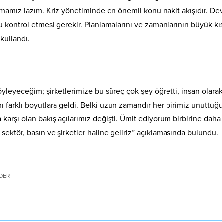
mamız lazım. Kriz yönetiminde en önemli konu nakit akışıdır. Dev
ğru kontrol etmesi gerekir. Planlamalarını ve zamanlarının büyük kı
kullandı.
öyleyeceğim; şirketlerimize bu süreç çok şey öğretti, insan olara
amı farklı boyutlara geldi. Belki uzun zamandır her birimiz unuttu
 karşı olan bakış açılarımız değişti. Ümit ediyorum birbirine daha
r, sektör, basın ve şirketler haline geliriz” açıklamasında bulundu.
DER