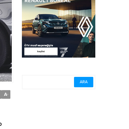
A
-
0