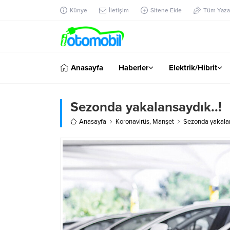
Künye
İletişim
Sitene Ekle
Tüm Yazar
Anasayfa
Haberler
Elektrik/Hibrit
Sezonda yakalansaydık..!
Anasayfa
Koronavirüs
,
Manşet
Sezonda yakalan