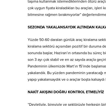
taşıma kullanmak istemediklerinden ötürü araçla
çok uygun fiyata kiraladıkları bu araçları, işler
bitmesine rağmen bırakmıyorlar” değerlendirm
SEZONDA YAKALANSAYDIK ALTINDAN KALK
Yüzde 50-60 daralan günlük araç kiralama sektö
kiralama sektörü açısından pozitif bir duruma d
sonunda başlar, Haziran’ın ortasında bu süreç bite
son 3 ayı çok stabil ve en az sayıda araçla geçi
Pandeminin ülkemizde Mart’ın 15’inde başlaması
yakalandık. Bu yüzden pandeminin yaratacağı negat
yapıp yakalansaydık ve o araçlar boşta kalsayd
NAKİT AKIŞINI DOĞRU KONTROL ETMELİYİZ
“Devletiyle, bireyiyle ve sektörüyle herkesin bi