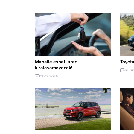
Mahalle esnafı araç
Toyota
kiralayamayacak!
03.08
03.08.2026