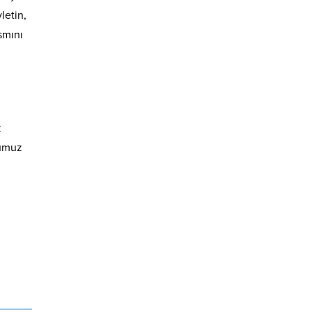
letin,
smını
k
ğumuz