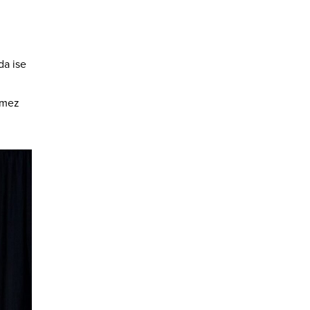
da ise
lmez