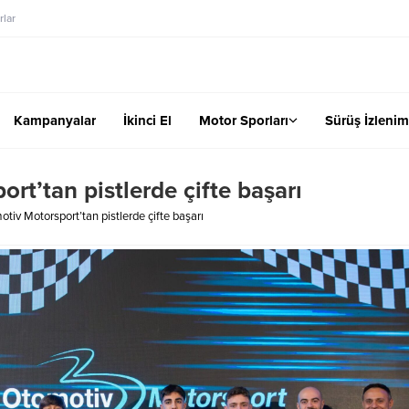
lar
Kampanyalar
İkinci El
Motor Sporları
Sürüş İzlenim
t’tan pistlerde çifte başarı
tiv Motorsport’tan pistlerde çifte başarı