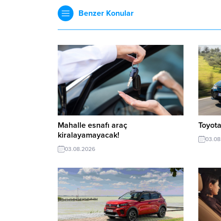
Benzer Konular
Mahalle esnafı araç
Toyota
kiralayamayacak!
03.08
03.08.2026