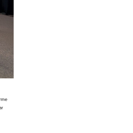
irme
ar