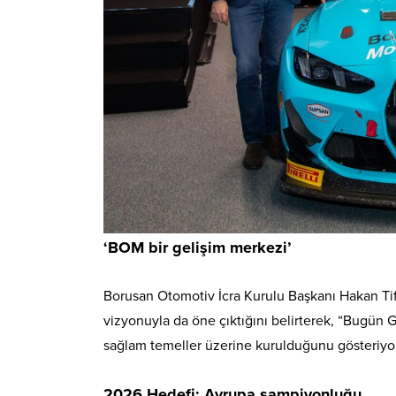
‘BOM bir gelişim merkezi’
Borusan Otomotiv İcra Kurulu Başkanı Hakan Tift
vizyonuyla da öne çıktığını belirterek, “Bugün G
sağlam temeller üzerine kurulduğunu gösteriyor
2026 Hedefi: Avrupa şampiyonluğu