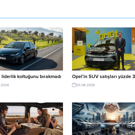
 liderlik koltuğunu bırakmadı
Opel’in SUV satışları yüzde 3
.2026
03.08.2026