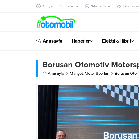
Künye
İletişim
Sitene Ekle
Tüm Yazar
Anasayfa
Haberler
Elektrik/Hibrit
Borusan Otomotiv Motorspor
Anasayfa
Manşet
,
Motor Sporları
Borusan Otomo