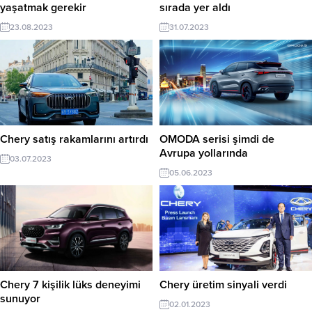
yaşatmak gerekir
sırada yer aldı
23.08.2023
31.07.2023
Chery satış rakamlarını artırdı
OMODA serisi şimdi de
Avrupa yollarında
03.07.2023
05.06.2023
Chery 7 kişilik lüks deneyimi
Chery üretim sinyali verdi
sunuyor
02.01.2023