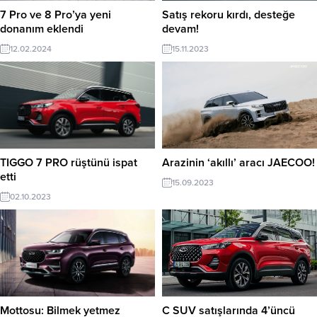
7 Pro ve 8 Pro’ya yeni
Satış rekoru kırdı, desteğe
donanım eklendi
devam!
12.02.2024
15.11.2023
TIGGO 7 PRO rüştünü ispat
Arazinin ‘akıllı’ aracı JAECOO!
etti
15.09.2023
02.10.2023
Mottosu: Bilmek yetmez
C SUV satışlarında 4’üncü