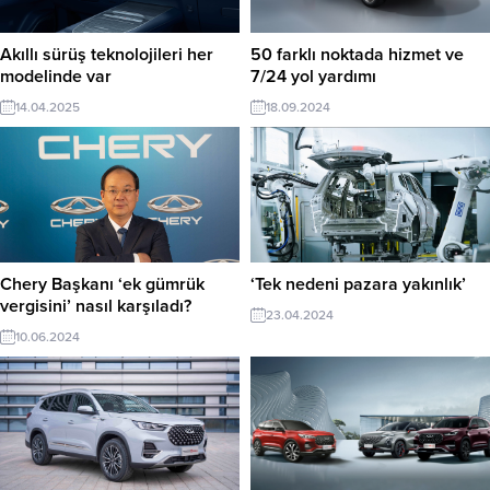
Akıllı sürüş teknolojileri her
50 farklı noktada hizmet ve
modelinde var
7/24 yol yardımı
14.04.2025
18.09.2024
Chery Başkanı ‘ek gümrük
‘Tek nedeni pazara yakınlık’
vergisini’ nasıl karşıladı?
23.04.2024
10.06.2024