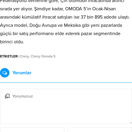
Federasyonu verilerine göre, Çin otomobil ihracatında altıncı
sırada yer alıyor. Şimdiye kadar, OMODA 5’in Ocak-Nisan
arasındaki kümülatif ihracat satışları ise 37 bin 895 adede ulaştı.
Ayrıca model, Doğu Avrupa ve Meksika gibi yeni pazarlarda
güçlü bir satış performansı elde ederek pazar segmentinde
birinci oldu.
ETİKETLER:
Chery
,
Chery Omoda 5
Yorumlar