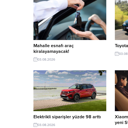
Mahalle esnafı araç
Toyota
kiralayamayacak!
03.08
03.08.2026
Elektrikli siparişler yüzde 98 arttı
Xiaomi
yeni 
03.08.2026