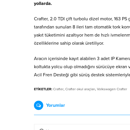
yollarda.
Crafter, 2.0 TDI çift turbolu dizel motor, 163 P
tarafından sunulan 8 ileri tam otomatik tork kon
yakıt tüketimini azaltıyor hem de hızlı ivmelen
özelliklerine sahip olarak üretiliyor.
Aracın içerisinde kayıt alabilen 3 adet IP Kamera
koltukta yolcu olup olmadığını sürücüye ekran va
Acil Fren Desteği gibi sürüş destek sistemleriy
ETİKETLER:
Crafter
,
Crafter okul araçları
,
Volkswagen Crafter
Yorumlar