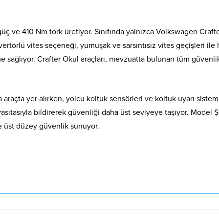
S güç ve 410 Nm tork üretiyor. Sınıfında yalnızca Volkswagen Craft
vertörlü vites seçeneği, yumuşak ve sarsıntısız vites geçişleri ile
me sağlıyor. Crafter Okul araçları, mevzuatta bulunan tüm güvenli
 araçta yer alırken, yolcu koltuk sensörleri ve koltuk uyarı sistem
sıtasıyla bildirerek güvenliği daha üst seviyeye taşıyor. Model Şe
le üst düzey güvenlik sunuyor.