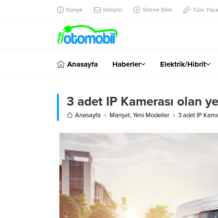
Künye
İletişim
Sitene Ekle
Tüm Yazar
Anasayfa
Haberler
Elektrik/Hibrit
3 adet IP Kamerası olan ye
Anasayfa
Manşet
,
Yeni Modeller
3 adet IP Kame