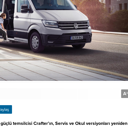
A
+
aylaş
çlü temsilcisi Crafter’ın, Servis ve Okul versiyonları yeniden