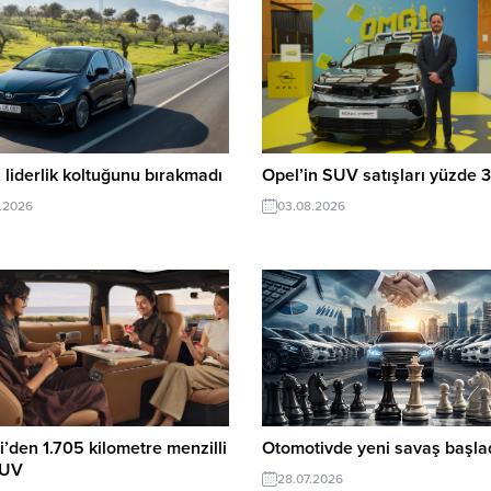
 liderlik koltuğunu bırakmadı
Opel’in SUV satışları yüzde 3
.2026
03.08.2026
’den 1.705 kilometre menzilli
Otomotivde yeni savaş başlad
SUV
28.07.2026