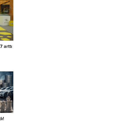
7 arttı
ı!