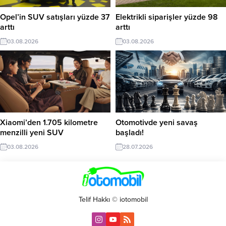
Opel’in SUV satışları yüzde 37
Elektrikli siparişler yüzde 98
arttı
arttı
03.08.2026
03.08.2026
Xiaomi’den 1.705 kilometre
Otomotivde yeni savaş
menzilli yeni SUV
başladı!
03.08.2026
28.07.2026
Telif Hakkı © iotomobil