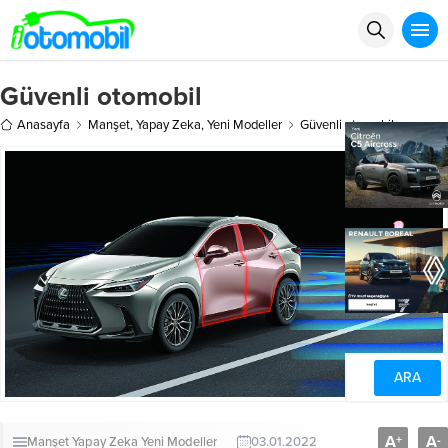
Güvenli otomobil
Anasayfa
Manşet
,
Yapay Zeka
,
Yeni Modeller
Güvenli otomobil
A
A
+
-
Manşet
Yapay Zeka
Yeni Modeller
03.01.2022