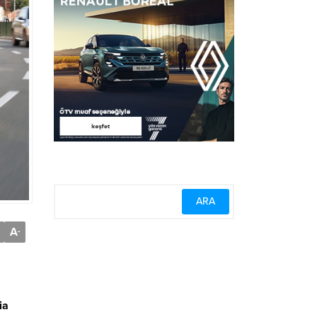
A
-
ia