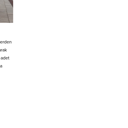
lerden
arak
 adet
ma