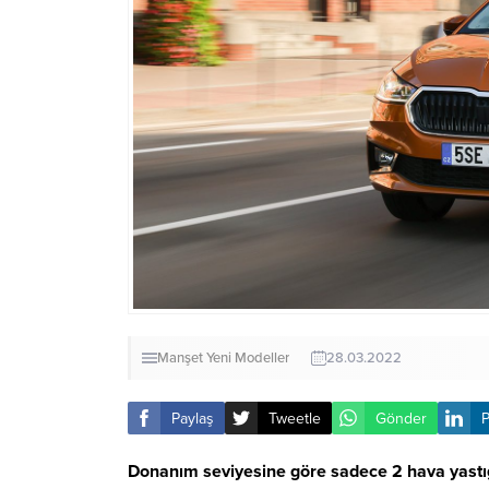
Manşet
Yeni Modeller
28.03.2022
Paylaş
Tweetle
Gönder
P
Donanım seviyesine göre sadece 2 hava yastığıy