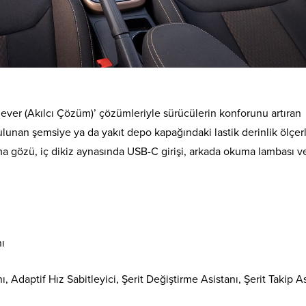
lever (Akılcı Çözüm)’ çözümleriyle sürücülerin konforunu artıran
ulunan şemsiye ya da yakıt depo kapağındaki lastik derinlik ölçer
lama gözü, iç dikiz aynasında USB-C girişi, arkada okuma lambası v
ı
 Adaptif Hız Sabitleyici, Şerit Değiştirme Asistanı, Şerit Takip As