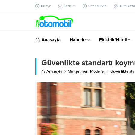
Künye
İletişim
Sitene Ekle
Tüm Yazar
Anasayfa
Haberler
Elektrik/Hibrit
Güvenlikte standartı koym
Anasayfa
Manşet
,
Yeni Modeller
Güvenlikte sta