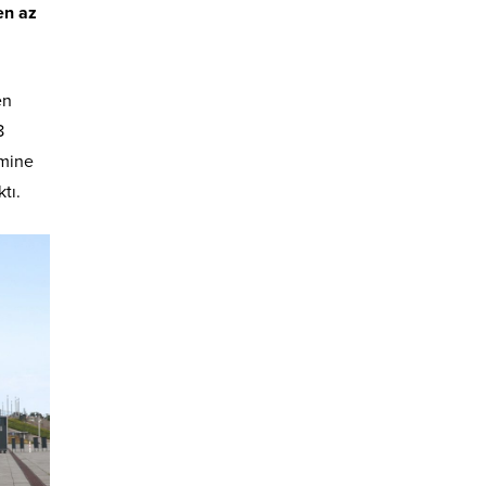
en az
en
8
cmine
tı.