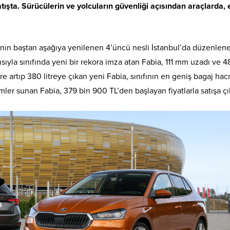
atışta. Sürücülerin ve yolcuların güvenliği açısından araçlarda, 
a’nın baştan aşağıya yenilenen 4’üncü nesli İstanbul’da düzenlen
yısıyla sınıfında yeni bir rekora imza atan Fabia, 111 mm uzadı ve 4
e artıp 380 litreye çıkan yeni Fabia, sınıfının en geniş bagaj ha
mler sunan Fabia, 379 bin 900 TL’den başlayan fiyatlarla satışa çık