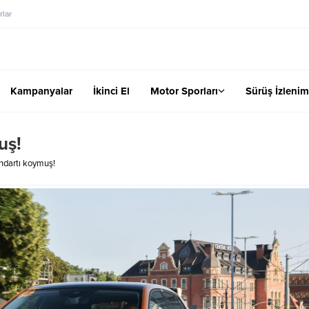
lar
Kampanyalar
İkinci El
Motor Sporları
Sürüş İzlenim
uş!
ndartı koymuş!