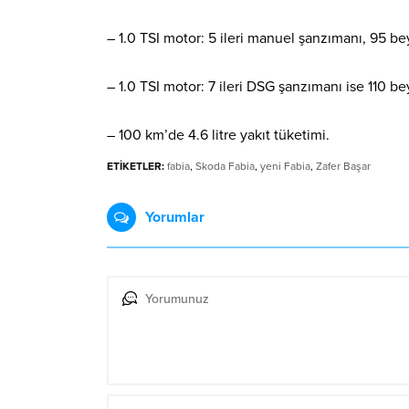
– 1.0 TSI motor: 5 ileri manuel şanzımanı, 95 b
– 1.0 TSI motor: 7 ileri DSG şanzımanı ise 110 b
– 100 km’de 4.6 litre yakıt tüketimi.
ETİKETLER:
fabia
,
Skoda Fabia
,
yeni Fabia
,
Zafer Başar
Yorumlar