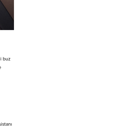
li buz
e
istanı