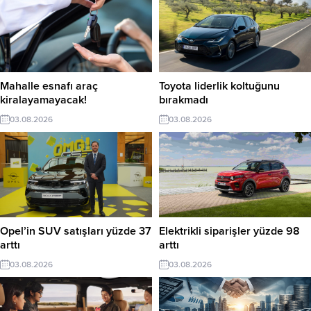
Mahalle esnafı araç
Toyota liderlik koltuğunu
kiralayamayacak!
bırakmadı
03.08.2026
03.08.2026
Opel’in SUV satışları yüzde 37
Elektrikli siparişler yüzde 98
arttı
arttı
03.08.2026
03.08.2026