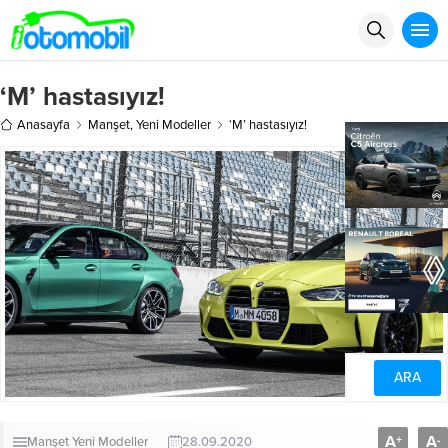
‘M’ hastasıyız!
Anasayfa
Manşet
,
Yeni Modeller
‘M’ hastasıyız!
A
A
+
-
Manşet
Yeni Modeller
28.09.2020