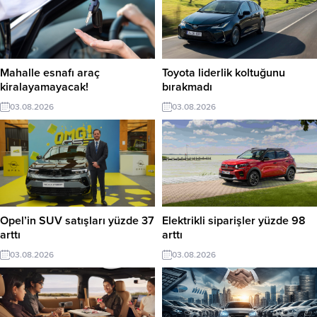
Mahalle esnafı araç
Toyota liderlik koltuğunu
kiralayamayacak!
bırakmadı
03.08.2026
03.08.2026
Opel’in SUV satışları yüzde 37
Elektrikli siparişler yüzde 98
arttı
arttı
03.08.2026
03.08.2026