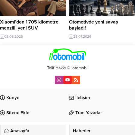
Xiaomi’den 1.705 kilometre
Otomotivde yeni savaş
menzilli yeni SUV
başladı!
03.08.2026
28.07.2026
Telif Hakkı © iotomobil
Künye
İletişim
Sitene Ekle
Tüm Yazarlar
Anasayfa
Haberler