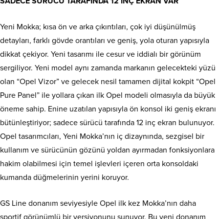
SADECE SÜRÜCÜ TARAFINDA 12 İNÇ EKRAN VAR
Yeni Mokka; kısa ön ve arka çıkıntıları, çok iyi düşünülmüş
detayları, farklı gövde orantıları ve geniş, yola oturan yapısıyla
dikkat çekiyor. Yeni tasarımı ile cesur ve iddialı bir görünüm
sergiliyor. Yeni model aynı zamanda markanın gelecekteki yüzü
olan “Opel Vizor” ve gelecek nesil tamamen dijital kokpit “Opel
Pure Panel” ile yollara çıkan ilk Opel modeli olmasıyla da büyük
öneme sahip. Enine uzatılan yapısıyla ön konsol iki geniş ekranı
bütünleştiriyor; sadece sürücü tarafında 12 inç ekran bulunuyor.
Opel tasarımcıları, Yeni Mokka’nın iç dizaynında, sezgisel bir
kullanım ve sürücünün gözünü yoldan ayırmadan fonksiyonlara
hakim olabilmesi için temel işlevleri içeren orta konsoldaki
kumanda düğmelerinin yerini koruyor.
GS Line donanım seviyesiyle Opel ilk kez Mokka’nın daha
sportif görünümlü bir versiyonunu sunuyor. Bu yeni donanım