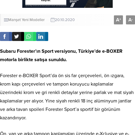
A
A
+
-
Manşet
Yeni Modeller
20.10.2020
Subaru Forester’ın Sport versiyonu, Türkiye’de e-BOXER
motorla birlikte satışa sunuldu.
Forester e-BOXER Sport’da ön sis far çerçeveleri, ön ızgara,
krom kapı çerçeveleri ve tampon koruyucu kaplamalar
üzerindeki krom ve gri renkli detaylar yerine parlak ve mat siyah
kaplamalar yer alıyor. Yine siyah renkli 18 inç alüminyum jantlar
ve arka tavan spoileri Forester Sport’a sportif bir görünüm
kazandırıyor.
Ön, yan ve arka tampon kaplamaları üzerinde e-Xclusive ve e-