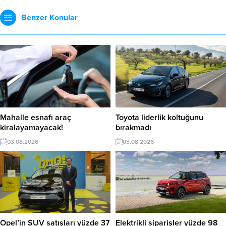
Benzer Konular
Mahalle esnafı araç
Toyota liderlik koltuğunu
kiralayamayacak!
bırakmadı
03.08.2026
03.08.2026
Opel’in SUV satışları yüzde 37
Elektrikli siparişler yüzde 98