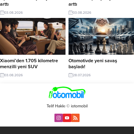
arttı
arttı
03.08.2026
03.08.2026
Xiaomi’den 1.705 kilometre
Otomotivde yeni savaş
menzilli yeni SUV
başladı!
03.08.2026
28.07.2026
Telif Hakkı © iotomobil