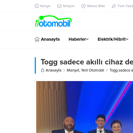
Künye
İletişim
Sitene Ekle
Tüm Yazar
Anasayfa
Haberler
Elektrik/Hibrit
Togg sadece akıllı cihaz de
Anasayfa
Manşet
,
Yerli Otomobil
Togg sadece ak