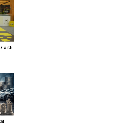
7 arttı
ı!