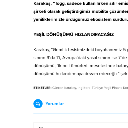
Karakaş, “Togg, sadece kullanılırken sıfır emisy
şirketi olarak geliştirdiğimiz mobilite çözümler
yeniliklerimizle ördüğümüz ekosistem sürdürüle
YEŞİL DÖNÜŞÜMÜ HIZLANDIRACAĞIZ
Karakaş, “Gemlik tesisimizdeki boyahanemiz 5 g
sınırın 9’da 1’i, Avrupa’daki yasal sınırın ise 7
dönüşümü, ‘ikincil ömürleri’ meselesinde bata
dönüşümü hızlandırmaya devam edeceğiz” şekl
ETİKETLER:
Gürcan Karakaş
,
İngiltere-Türkiye Yeşil Finans Ko
Yorumlar