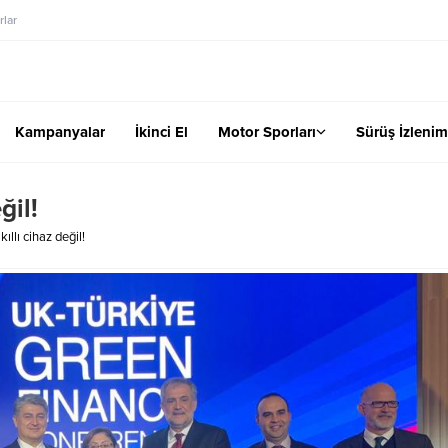
lar
Kampanyalar
İkinci El
Motor Sporları
Sürüş İzlenim
ğil!
ıllı cihaz değil!