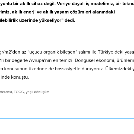
onlu bir akıllı cihaz değil. Veriye dayalı iş modelimiz, bir tekno
imiz, akıllı enerji ve akıllı yaşam çözümleri alanındaki
bilirlik üzerinde yükseliyor” dedi.
r/m2’den az “uçucu organik bileşen” salımı ile Türkiye’deki yasa
’de 1’i bir değerle Avrupa’nın en temizi. Döngüsel ekonomi, ürünleri
rya konusunun üzerinde de hassasiyetle duruyoruz. Ülkemizdeki y
inde konuştu.
nferansı
,
TOGG
,
yeşil dönüşüm