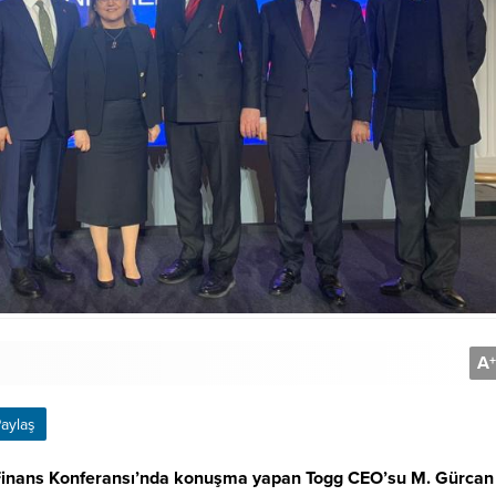
A
+
aylaş
l Finans Konferansı’nda konuşma yapan Togg CEO’su M. Gürcan