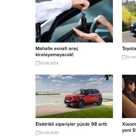
Mahalle esnafı araç
Toyota
kiralayamayacak!
03.08
03.08.2026
Elektrikli siparişler yüzde 98 arttı
Xiaomi
yeni 
03.08.2026