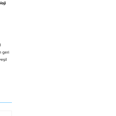
loji
l
n geri
eşil