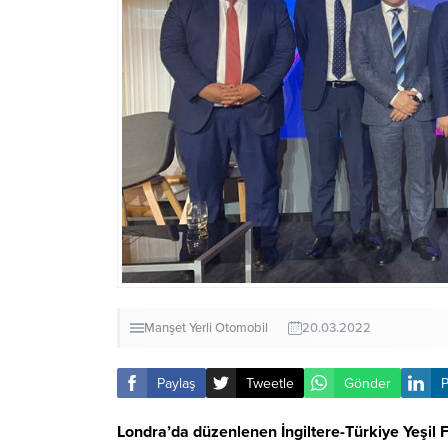
Manşet
Yerli Otomobil
20.03.2022
Paylaş
Tweetle
Gönder
P
Londra’da düzenlenen İngiltere-Türkiye Yeşi