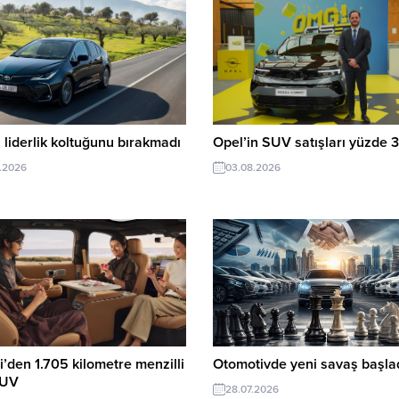
 liderlik koltuğunu bırakmadı
Opel’in SUV satışları yüzde 3
.2026
03.08.2026
’den 1.705 kilometre menzilli
Otomotivde yeni savaş başlad
SUV
28.07.2026