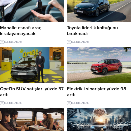
Mahalle esnafı araç
Toyota liderlik koltuğunu
kiralayamayacak!
bırakmadı
03.08.2026
03.08.2026
Opel’in SUV satışları yüzde 37
Elektrikli siparişler yüzde 98
arttı
arttı
03.08.2026
03.08.2026