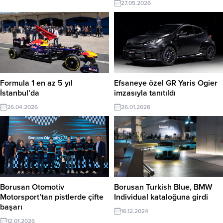
27.05.2026
Formula 1 en az 5 yıl
Efsaneye özel GR Yaris Ogier
İstanbul’da
imzasıyla tanıtıldı
26.04.2026
26.01.2026
Borusan Otomotiv
Borusan Turkish Blue, BMW
Motorsport’tan pistlerde çifte
Individual kataloğuna girdi
başarı
16.12.2024
12.01.2026