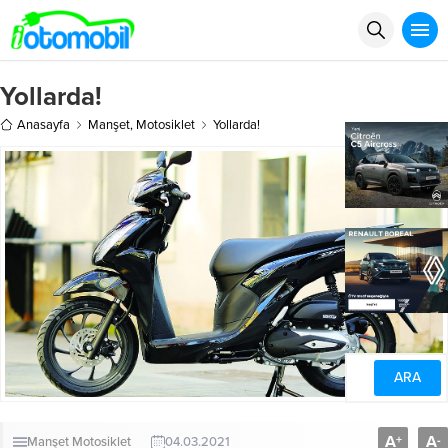
Yollarda!
Anasayfa
Manşet
,
Motosiklet
Yollarda!
A
A
+
-
Manşet
Motosiklet
04.03.2021