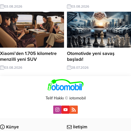
03.08.2026
03.08.2026
Xiaomi’den 1.705 kilometre
Otomotivde yeni savaş
menzilli yeni SUV
başladı!
03.08.2026
28.07.2026
Telif Hakkı © iotomobil
Künye
İletişim