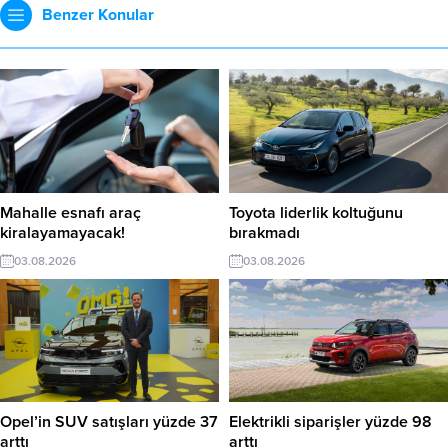
Benzer Konular
Mahalle esnafı araç
Toyota liderlik koltuğunu
kiralayamayacak!
bırakmadı
03.08.2026
03.08.2026
Opel’in SUV satışları yüzde 37
Elektrikli siparişler yüzde 98
arttı
arttı