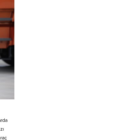
arda
zı
araç