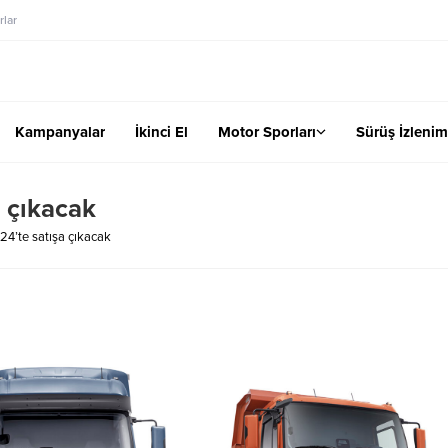
lar
Kampanyalar
İkinci El
Motor Sporları
Sürüş İzlenim
a çıkacak
24’te satışa çıkacak