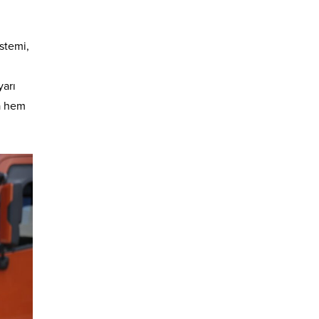
istemi,
yarı
la hem