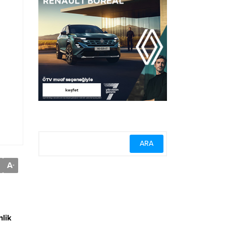
A
-
nlik