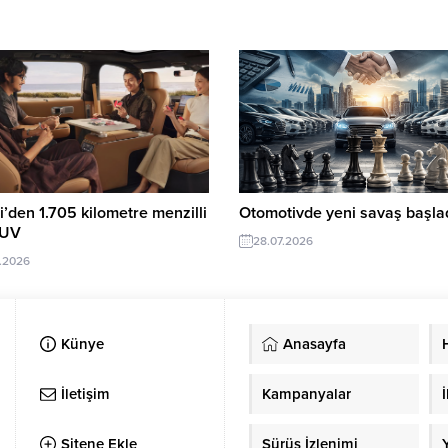
’den 1.705 kilometre menzilli
Otomotivde yeni savaş başlad
SUV
28.07.2026
.2026
Künye
Anasayfa
İletişim
Kampanyalar
İ
Sitene Ekle
Sürüş İzlenimi