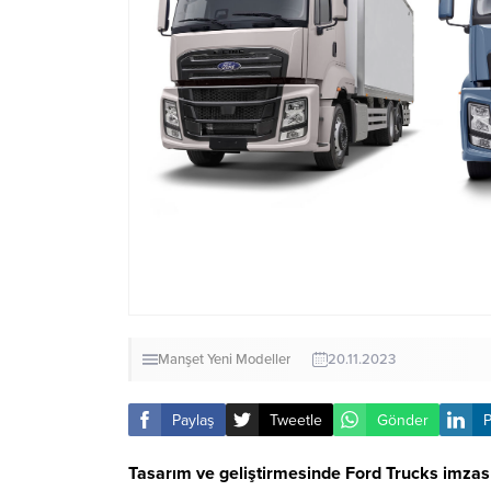
Manşet
Yeni Modeller
20.11.2023
Paylaş
Tweetle
Gönder
P
Tasarım ve geliştirmesinde Ford Trucks imzası t