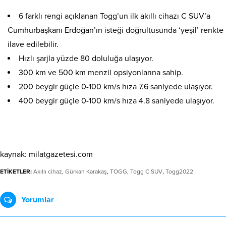
6 farklı rengi açıklanan Togg’un ilk akıllı cihazı C SUV’a
Cumhurbaşkanı Erdoğan’ın isteği doğrultusunda ‘yeşil’ renkte
ilave edilebilir.
Hızlı şarjla yüzde 80 doluluğa ulaşıyor.
300 km ve 500 km menzil opsiyonlarına sahip.
200 beygir güçle 0-100 km/s hıza 7.6 saniyede ulaşıyor.
400 beygir güçle 0-100 km/s hıza 4.8 saniyede ulaşıyor.
kaynak: milatgazetesi.com
ETİKETLER:
Akıllı cihaz
,
Gürkan Karakaş
,
TOGG
,
Togg C SUV
,
Togg2022
Yorumlar