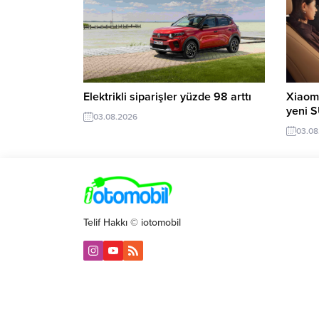
Elektrikli siparişler yüzde 98 arttı
Xiaomi
yeni 
03.08.2026
03.08
Telif Hakkı © iotomobil