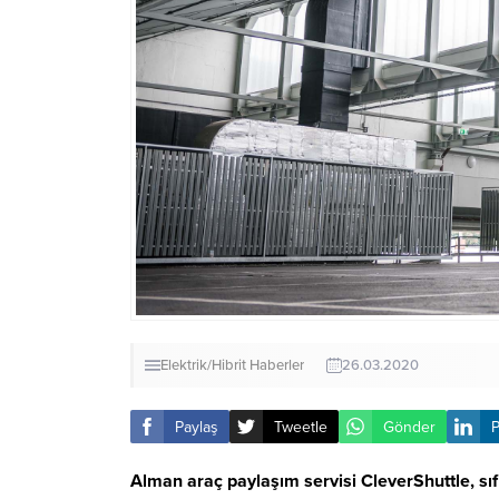
Elektrik/Hibrit
Haberler
26.03.2020
Paylaş
Tweetle
Gönder
P
Alman araç paylaşım servisi CleverShuttle, sıf