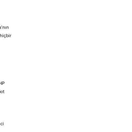
a’nın
hiçbir
 HP
kıt
ci