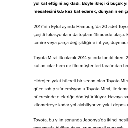
yol kat ettiğini açıkladı. Böylelikle; iki buçuk
mesafesini 6.5 kez kat ederek, dünyanın en çok
2017’nin Eylül ayında Hamburg’da 20 adet Toyota
çeşitli lokasyonlarında toplam 45 adede ulaştı. 
tamire veya parça değişikliğine ihtiyaç duyma
Toyota Mirai ilk olarak 2014 yılında tanıtılırke
kullanıcılar hem de filo müşterileri tarafından ter
Hidrojen yakıt hücreli bir sedan olan Toyota Mi
güce sahip sıfır emisyonlu Toyota Mirai, ilerlem
hücresinde elektriğe dönüştürülüyor. Havaya sa
kilometreye kadar yol alabiliyor ve yakıt deposu
Toyota, bu yılın sonunda Japonya’da ikinci nesil