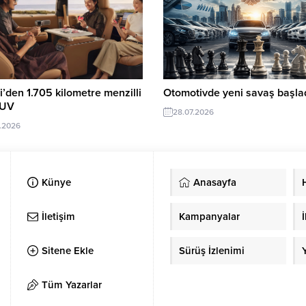
’den 1.705 kilometre menzilli
Otomotivde yeni savaş başlad
SUV
28.07.2026
.2026
Künye
Anasayfa
İletişim
Kampanyalar
İ
Sitene Ekle
Sürüş İzlenimi
Tüm Yazarlar