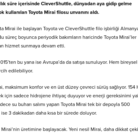
 yıllık süre içerisinde CleverShuttle, dünyadan aya gidip gelme
 kullanılan Toyota Mirai filosu unvanını aldı.
 Mirai ile başlayan Toyota ve CleverShuttle filo işbirliği Almany
Bu süreç boyunca periyodik bakımların haricinde Toyota Mirai’ler 
dan hizmet sunmaya devam etti.
n, 2015’ten bu yana ise Avrupa’da da satışa sunuluyor. Hem bireysel
cih edilebiliyor.
rai, maksimum konfor ve en üst düzey çevreci sürüş sağlıyor. 154
ek için sadece hidrojene ihtiyaç duyuyor ve enerji gereksinimi ya
dece su buharı salımı yapan Toyota Mirai tek bir depoyla 500
 ise 3 dakikadan daha kısa bir sürede doluyor.
 Mirai’nin üretimine başlayacak. Yeni nesil Mirai, daha dikkat çeki