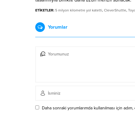
tasarımıyla birlikte daha uzun menzil sunacak.
ETİKETLER:
5 milyon kilometre yol katetti
,
CleverShuttle
,
Toyo
Yorumlar
Daha sonraki yorumlarımda kullanılması için adım, 