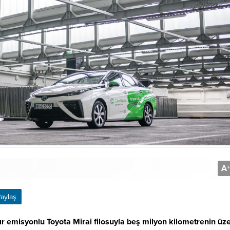
A
+
aylaş
ır emisyonlu Toyota Mirai filosuyla beş milyon kilometrenin üz