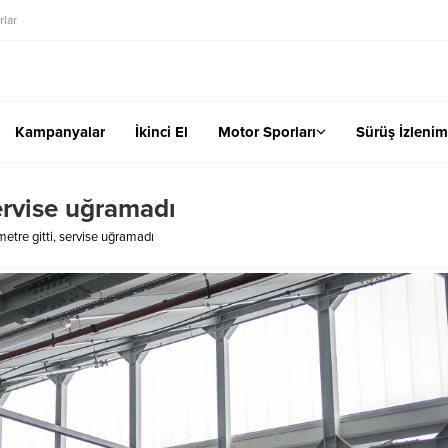
lar
Kampanyalar
İkinci El
Motor Sporları
Sürüş İzlenim
servise uğramadı
metre gitti, servise uğramadı