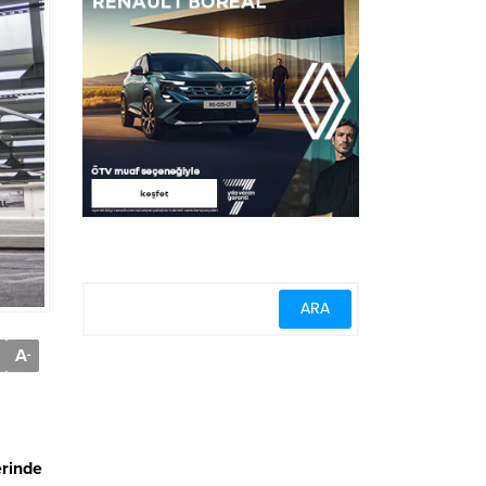
A
-
erinde